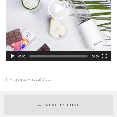
00:00
00:30
In
Photography
,
Social
,
Video
← PREVIOUS POST