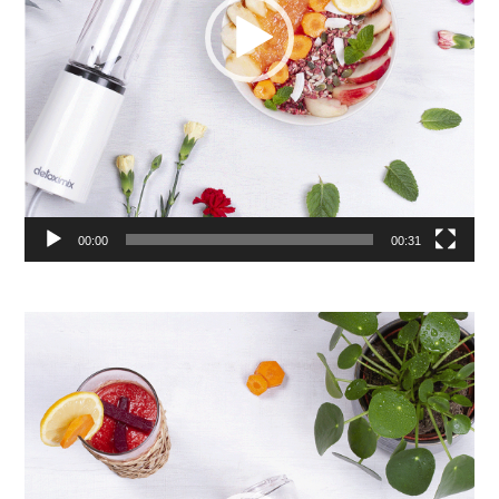
00:00
00:31
Lecteur
vidéo